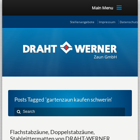
Main Menu
Stellenangebote
Impressum
Datenschutze
Posts Tagged 'gartenzaun kaufen schwerin'
Flachstabzäune, Doppelstabzäune,
Stahlgittermatten von DRAHT-WERNER