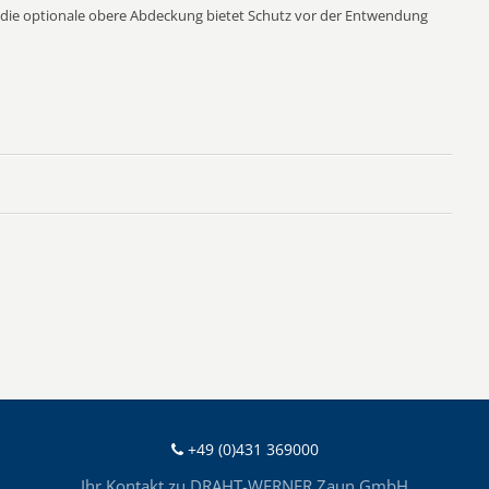
, die optionale obere Abdeckung bietet Schutz vor der Entwendung
+49 (0)431 369000
Ihr Kontakt zu DRAHT-WERNER Zaun GmbH