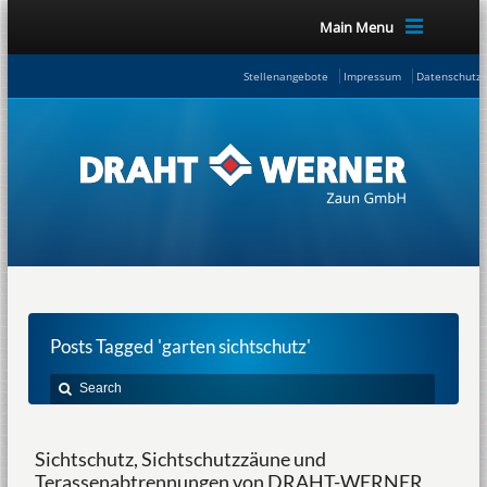
Main Menu
Stellenangebote
Impressum
Datenschutze
Posts Tagged 'garten sichtschutz'
Sichtschutz, Sichtschutzzäune und
Terassenabtrennungen von DRAHT-WERNER