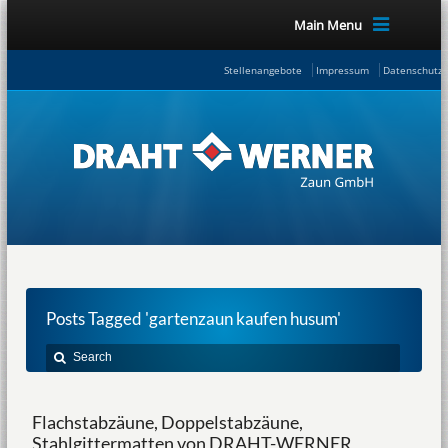
Main Menu
Stellenangebote
Impressum
Datenschutze
Posts Tagged 'gartenzaun kaufen husum'
Flachstabzäune, Doppelstabzäune,
Stahlgittermatten von DRAHT-WERNER