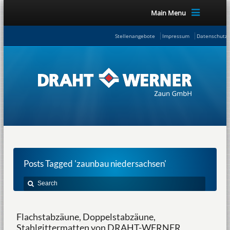
Main Menu
Stellenangebote
Impressum
Datenschutze
Posts Tagged 'zaunbau niedersachsen'
Flachstabzäune, Doppelstabzäune,
Stahlgittermatten von DRAHT-WERNER