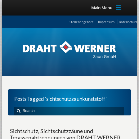
Main Menu
Stellenangebote
Impressum
Datenschutze
Posts Tagged 'sichtschutzzaunkunststoff'
Sichtschutz, Sichtschutzzäune und
Terassenabtrennungen von DRAHT-WERNER