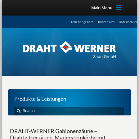
Main Menu
Stellenangebote
Impressum
Datenschutze
Produkte & Leistungen
DRAHT-WERNER Gabionenzäune –
Drahtgitterzäune, Mauersteinkörbe mit