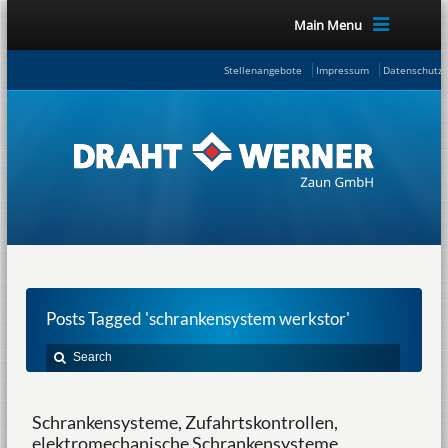
Main Menu
Stellenangebote
Impressum
Datenschutze
Posts Tagged 'schrankensystem werkstor'
Schrankensysteme, Zufahrtskontrollen,
elektromechanische Schrankensysteme,