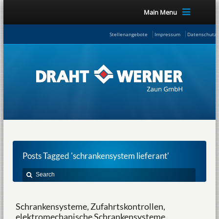
Main Menu
Stellenangebote
Impressum
Datenschutze
Posts Tagged 'schrankensystem lieferant'
Schrankensysteme, Zufahrtskontrollen,
elektromechanische Schrankensysteme,