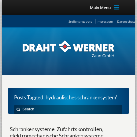
Main Menu
Stellenangebote
Impressum
Datenschutze
Posts Tagged 'hydraulisches schrankensystem'
Schrankensysteme, Zufahrtskontrollen,
elektromechanische Schrankensysteme,