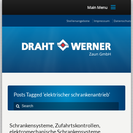
Main Menu
Stellenangebote
Impressum
Datenschutze
Posts Tagged 'elektrischer schrankenantrieb'
Schrankensysteme, Zufahrtskontrollen,
elektromechanische Schrankensysteme,