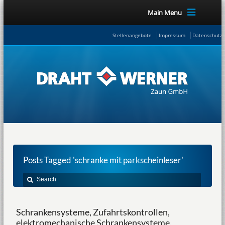
Main Menu
Stellenangebote
Impressum
Datenschutze
Posts Tagged 'schranke mit parkscheinleser'
Schrankensysteme, Zufahrtskontrollen,
elektromechanische Schrankensysteme,