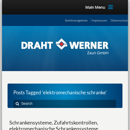
Main Menu
Stellenangebote
Impressum
Datenschutze
Posts Tagged 'elektromechanische schranke'
Schrankensysteme, Zufahrtskontrollen,
elektromechanische Schrankensysteme,