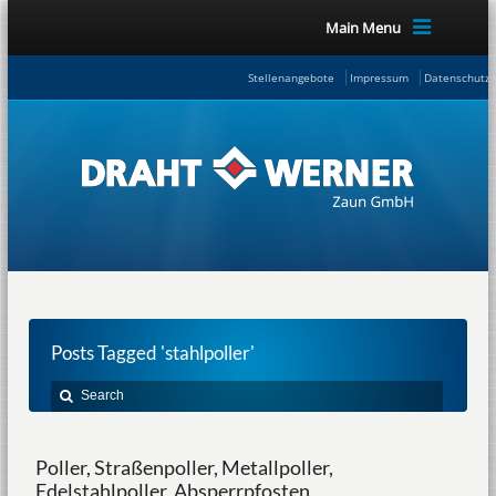
Main Menu
Stellenangebote
Impressum
Datenschutze
Posts Tagged 'stahlpoller'
Poller, Straßenpoller, Metallpoller,
Edelstahlpoller, Absperrpfosten,