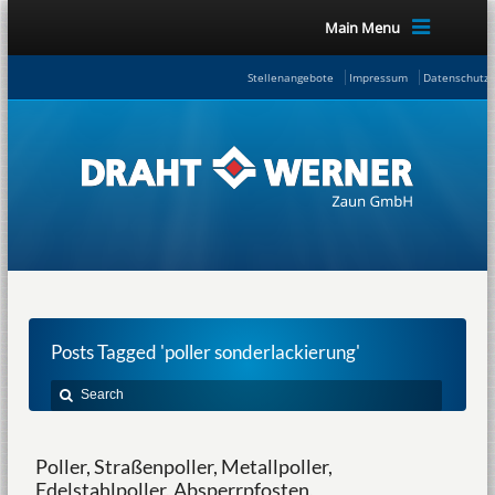
Main Menu
Stellenangebote
Impressum
Datenschutze
Posts Tagged 'poller sonderlackierung'
Poller, Straßenpoller, Metallpoller,
Edelstahlpoller, Absperrpfosten,