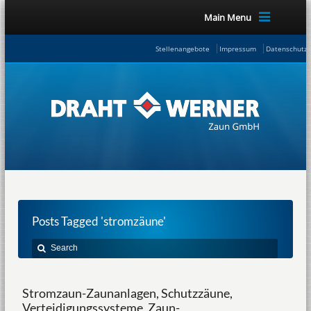
Main Menu
Stellenangebote
Impressum
Datenschutze
Posts Tagged 'stromzäune'
Stromzaun-Zaunanlagen, Schutzzäune,
Verteidigungssysteme, Zaun-