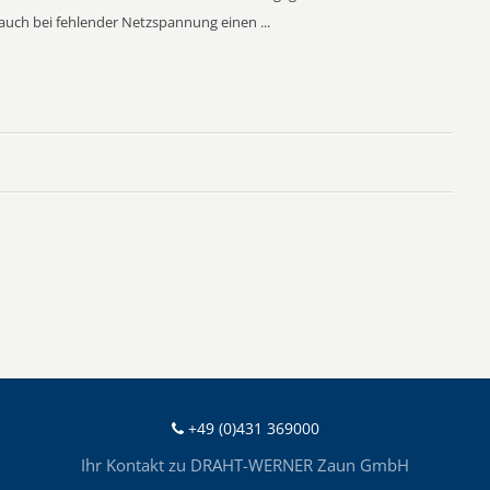
 auch bei fehlender Netzspannung einen ...
+49 (0)431 369000
Ihr Kontakt zu DRAHT-WERNER Zaun GmbH