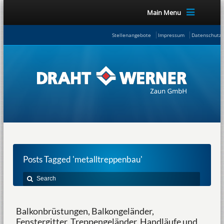
Main Menu
Stellenangebote
Impressum
Datenschutze
Posts Tagged 'metalltreppenbau'
Balkonbrüstungen, Balkongeländer,
Fenstergitter, Treppengeländer, Handläufe und