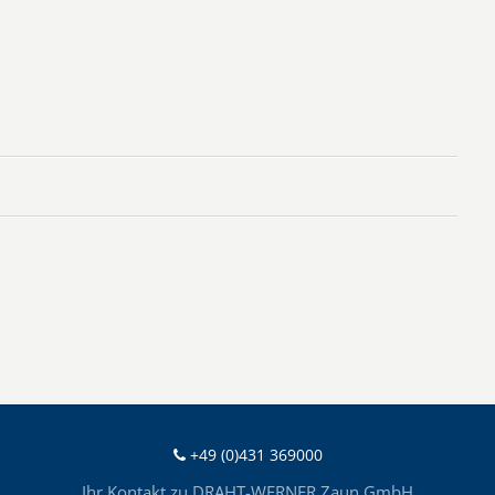
+49 (0)431 369000
Ihr Kontakt zu DRAHT-WERNER Zaun GmbH