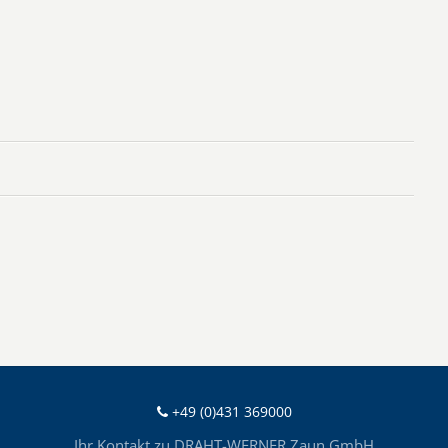
+49 (0)431 369000
Ihr Kontakt zu DRAHT-WERNER Zaun GmbH