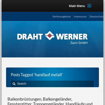
Main Menu
Stellenangebote
Impressum
Datenschutze
Posts Tagged 'handlauf metall'
Balkonbrüstungen, Balkongeländer,
Fenstergitter, Treppengeländer, Handläufe und