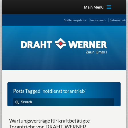
Main Menu
Stellenangebote
Impressum
Datenschutze
Posts Tagged 'notdienst torantrieb'
Wartungsverträge für kraftbetätigte
Torantriebe von DRAHT-WERNER