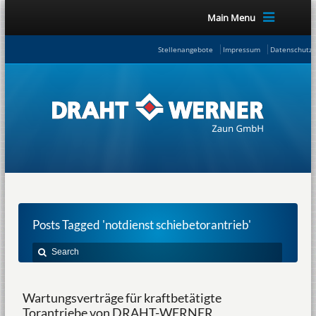
Main Menu
Stellenangebote
Impressum
Datenschutze
Posts Tagged 'notdienst schiebetorantrieb'
Wartungsverträge für kraftbetätigte
Torantriebe von DRAHT-WERNER