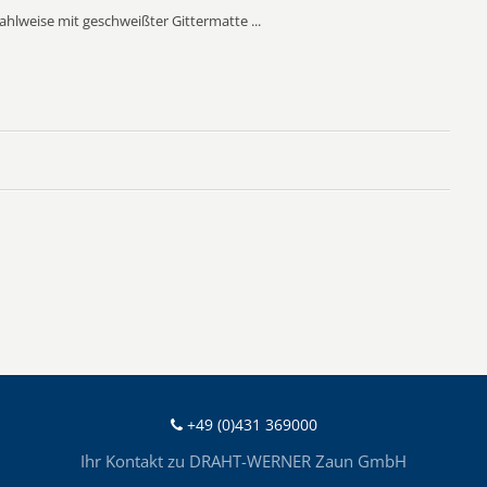
lweise mit geschweißter Gittermatte ...
+49 (0)431 369000
Ihr Kontakt zu DRAHT-WERNER Zaun GmbH