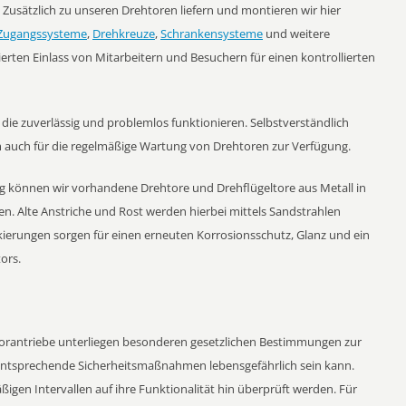
Zusätzlich zu unseren Drehtoren liefern und montieren wir hier
Zugangssysteme
,
Drehkreuze
,
Schrankensysteme
und weitere
ierten Einlass von Mitarbeitern und Besuchern für einen kontrollierten
ie zuverlässig und problemlos funktionieren. Selbstverständlich
uch für die regelmäßige Wartung von Drehtoren zur Verfügung.
g können wir vorhandene Drehtore und Drehflügeltore aus Metall in
en. Alte Anstriche und Rost werden hierbei mittels Sandstrahlen
kierungen sorgen für einen erneuten Korrosionsschutz, Glanz und ein
ors.
rantriebe unterliegen besonderen gesetzlichen Bestimmungen zur
entsprechende Sicherheitsmaßnahmen lebensgefährlich sein kann.
gen Intervallen auf ihre Funktionalität hin überprüft werden. Für