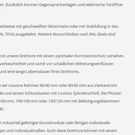
n. Zusätzlich können Gegensprechanlagen und elektrische Türöffner
.
lweise mit geschweißter Gittermatte oder mit Stabfüllung in den
AL 7016) ausgeliefert. Weitere Wunschfarben nach RAL-Skala sind
d unsere Drehtore mit einem optimalen Korrosionsschutz versehen.
ulverbeschichtet und somit vor schädlichen Witterungseinflüssen
 und eine lange Lebensdauer Ihres Drehtores.
 wir massive Rahmen 60/40 mm oder 80/60 mm aus Vierkantrohr
V4A und einem Schlosskasten mit Locinox Zylinderschloß. Die Pfosten
 60/60 mm, 100/100 mm oder 120/120 mm mit Befestigungsklammern
40.
industriell gefertigte Grundmodule oder fertigen individuelle
gen und Individualmaßen. Auch diese Drehtore können mit einem