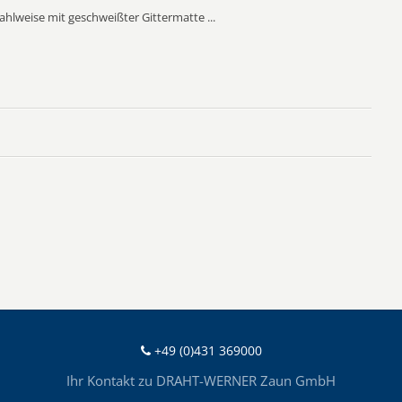
lweise mit geschweißter Gittermatte ...
+49 (0)431 369000
Ihr Kontakt zu DRAHT-WERNER Zaun GmbH