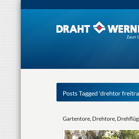
Posts Tagged 'drehtor freitr
Gartentore, Drehtore, Drehfl