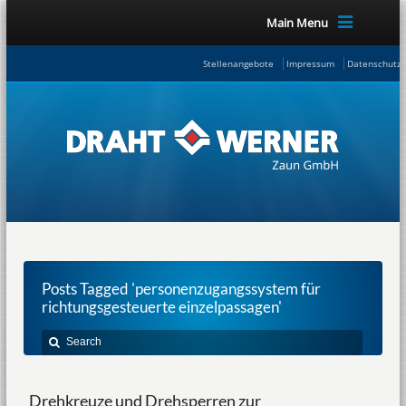
Main Menu
Stellenangebote
Impressum
Datenschutze
Posts Tagged 'personenzugangssystem für
richtungsgesteuerte einzelpassagen'
Drehkreuze und Drehsperren zur