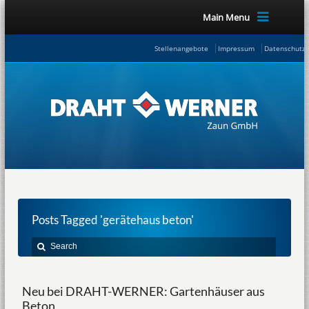
Main Menu
Stellenangebote
Impressum
Datenschutze
Posts Tagged 'gerätehaus beton'
Neu bei DRAHT-WERNER: Gartenhäuser aus
Beton