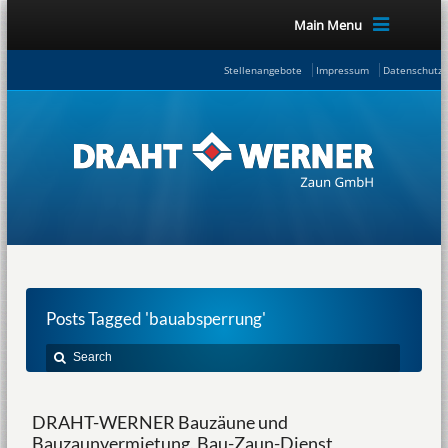
Main Menu
Stellenangebote
Impressum
Datenschutze
Posts Tagged 'bauabsperrung'
DRAHT-WERNER Bauzäune und
Bauzaunvermietung, Bau-Zaun-Dienst