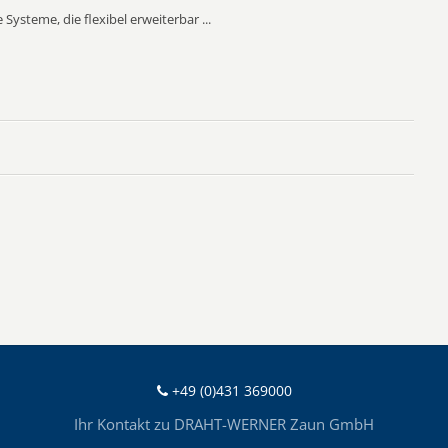
teme, die flexibel erweiterbar ...
+49 (0)431 369000
Ihr Kontakt zu DRAHT-WERNER Zaun GmbH