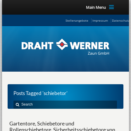
Main Menu
Stellenangebote
Impressum
Datenschutze
Posts Tagged 'schiebetor'
Gartentore, Schiebetore und
Rollenschiebetore, Sicherheitsschiebetore von