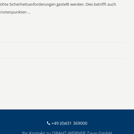
rhöhte Sicherheitsanforderungen gestellt werden. Dies betrifft auch
notenpunkten ...
+49 (0)431 369000
Ihr Kontakt zu DRAHT-WERNER Zaun GmbH