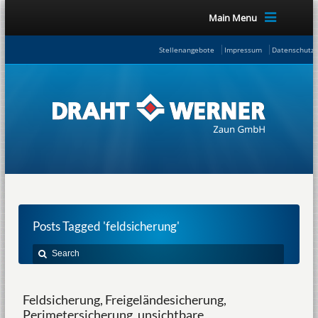
Main Menu
Stellenangebote
Impressum
Datenschutze
Posts Tagged 'feldsicherung'
Feldsicherung, Freigeländesicherung,
Perimetersicherung, unsichtbare