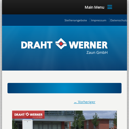
Main Menu
Stellenangebote
Impressum
Datenschutze
← Vorheriger