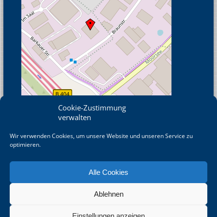
Cookie-Zustimmung
verwalten
Wir verwenden Cookies, um unsere Website und unseren Service zu
© OpenStreetMap
optimieren.
Alle Cookies
Ablehnen
©
2026 DRAHT-WERNER Zaun GmbH betreut durch die wrkbeat®
GmbH - Agentur für ERP/CRM
Einstellungen anzeigen