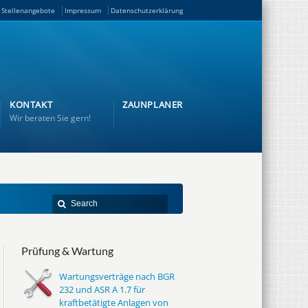
Stellenangebote
Impressum
Datenschutzerklärung
KONTAKT
ZAUNPLANER
Wir beraten Sie gern!
Prüfung & Wartung
Wartungsverträge nach BGR
232 und ASR A 1.7 für
kraftbetätigte Anlagen von