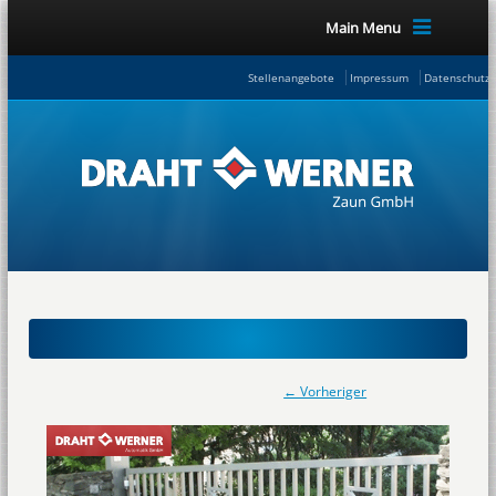
Main Menu
Stellenangebote
Impressum
Datenschutze
← Vorheriger