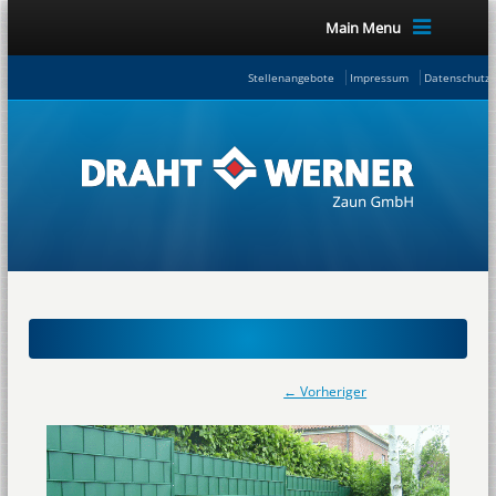
Main Menu
Stellenangebote
Impressum
Datenschutze
← Vorheriger