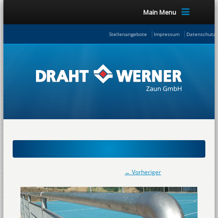
Main Menu
Stellenangebote
Impressum
Datenschutze
← Vorheriger