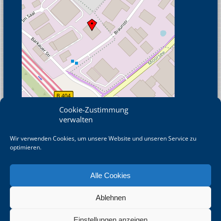
Cookie-Zustimmung
verwalten
Wir verwenden Cookies, um unsere Website und unseren Service zu
© OpenStreetMap
optimieren.
Alle Cookies
Ablehnen
©
2026 DRAHT-WERNER Zaun GmbH betreut durch die wrkbeat®
GmbH - Agentur für ERP/CRM
Einstellungen anzeigen