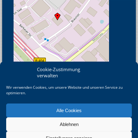
Cookie-Zustimmung
verwalten
Wir verwenden Cookies, um unsere Website und unseren Service zu
© OpenStreetMap
optimieren.
Alle Cookies
Ablehnen
©
2026 DRAHT-WERNER Zaun GmbH betreut durch die wrkbeat®
GmbH - Agentur für ERP/CRM